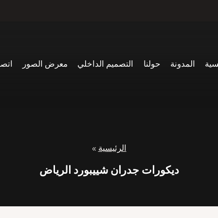
سية
المدونة
حولنا
التصميم الداخلي
معرض الصور
اتصل
الرئيسية
»
ديكورات جدران شييبورد الرياض