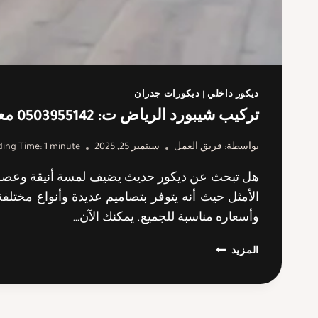
ديكور داخلي
|
ديكورات جدران
تركيب شيبورد الرياض ت: 0503955142 معلم شيبورد بالرياض
بواسطة:
فريق العمل
سبتمبر 25, 2025
minute
1
ing Time:
هل تبحث عن ديكور حديث يضيف لمسة أنيقة وعصرية 
الأمثل حيث أنه يتوفر بتصاميم عديدة وأنواع مختلف
وأسعاره مناسبة للجميع. يمكنك الآن…
تركيب
المزيد
شيبورد
الرياض
ت:
0503955142