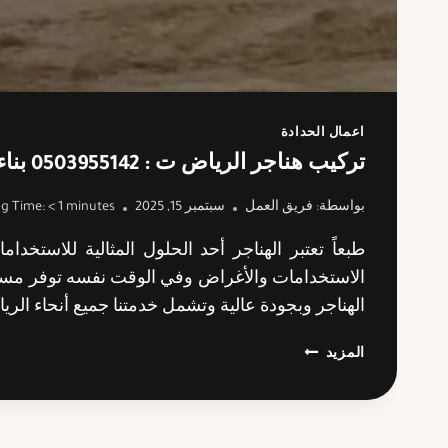
اعمال الحدادة
تركيب هناجر الرياض ت : 0503955142 بناء مستودعات هناجر الرياض
بواسطة:
فريق العمل
سبتمبر 15, 2025
minutes
< 1
g Time:
طبعاً تعتبر الهناجر أحد الحلول المثالية للاس
الاستخدامات والأغراض وفي الوقت نفسه توفر مساح
الهناجر وبجودة عالية وتشمل خدمتنا جميع أنحاء الري
تركيب
المزيد
هناجر
الرياض
ت
: