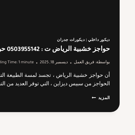
ديكور داخلي
|
ديكورات جدران
حواجز خشبية الرياض ت : 0503955142 حواجز خشبية للدرج الرياض
بواسطة:
فريق العمل
ديسمبر 18, 2025
minute
1
ing Time:
أن حواجز خشبية الرياض ، تجسد لمسة الطبيعة الت
الحواجز من سبيس ديزاين ، التي توفر العديد من التش
حواجز
المزيد
خشبية
الرياض
ت
:
0503955142