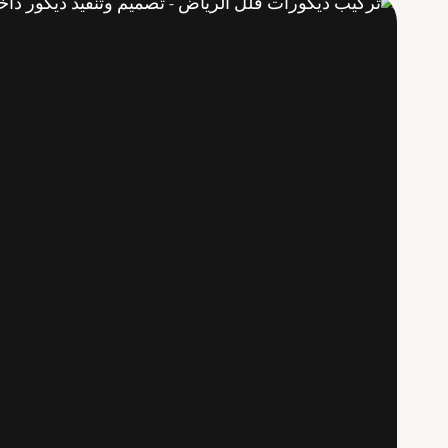
0503955142
–
جمال
الحجر
بدون
تكلفة
عالية