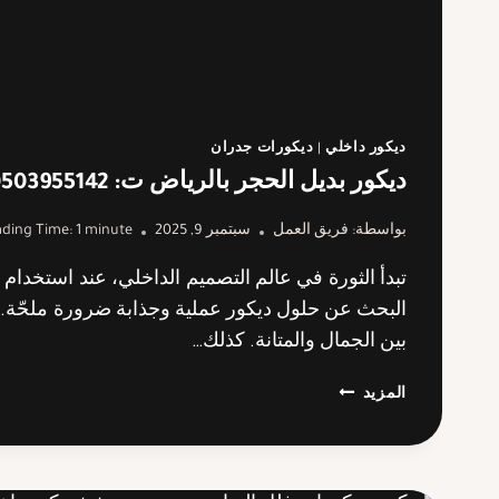
ديكور داخلي
|
ديكورات جدران
ديكور بديل الحجر بالرياض ت: 0503955142 – جمال الحجر بدون تكلفة عالية
بواسطة:
فريق العمل
سبتمبر 9, 2025
minute
1
ding Time:
تبدأ الثورة في عالم التصميم الداخلي، عند استخدام
البحث عن حلول ديكور عملية وجذابة ضرورة ملحّة. ل
بين الجمال والمتانة. كذلك…
ديكور
المزيد
بديل
الحجر
بالرياض
ت: