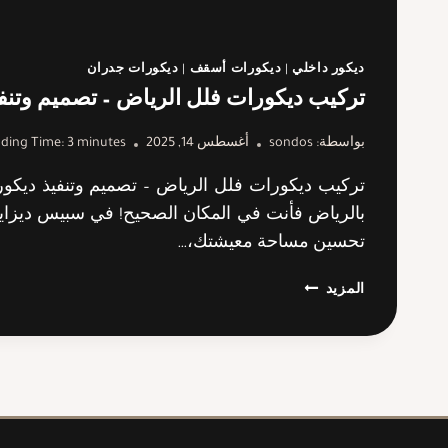
ديكور داخلي
|
ديكورات أسقف
|
ديكورات جدران
تركيب ديكورات فلل الرياض – تصميم وتنفي
بواسطة:
sondos
أغسطس 14, 2025
minutes
3
ding Time:
تركيب ديكورات فلل الرياض – تصميم وتنفيذ ديكور
بالرياض فأنت في المكان الصحيح! في سبيس ديزاين،
تحسين مساحة معيشتك،…
تركيب
المزيد
ديكورات
فلل
الرياض
–
تصميم
وتنفيذ
ديكور